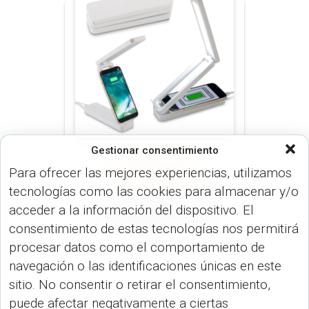
Gestionar consentimiento
CARGADORES (DISP.
Para ofrecer las mejores experiencias, utilizamos
TECNOLÓGICOS)
LÁMPARAS
(ILUMINACIÓN)
tecnologías como las cookies para almacenar y/o
Cargador Inalámbrico
acceder a la información del dispositivo. El
con Lámpara Flex TE-
consentimiento de estas tecnologías nos permitirá
564
procesar datos como el comportamiento de
navegación o las identificaciones únicas en este
sitio. No consentir o retirar el consentimiento,
puede afectar negativamente a ciertas