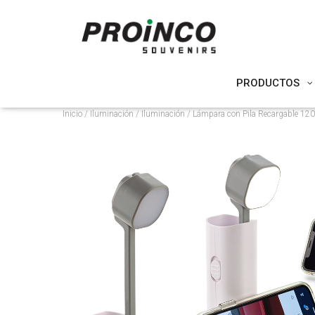
PRODUCTOS
Inicio
/
Iluminación
/
Iluminación
/ Lámpara con Pila Recargable 1