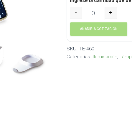
Ingrese la cantidad que de
-
+
Lámpara con Pila Recarga
AÑADIR A COTIZACIÓN
SKU:
TE-460
Categorías:
Iluminación
,
Lámpa