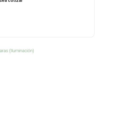
sea cotizar
ble 1200mAh TE-460 cantidad
ras (Iluminación)