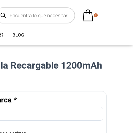
0
R?
BLOG
ila Recargable 1200mAh
arca
*