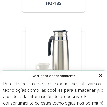
HO-185
Gestionar consentimiento
Para ofrecer las mejores experiencias, utilizamos
JARRAS (MUGS & TERMOS)
tecnologías como las cookies para almacenar y/o
Jarra en Acero
acceder a la información del dispositivo. El
Inoxidable Coffee 1.3L
consentimiento de estas tecnologías nos permitirá
MU-243