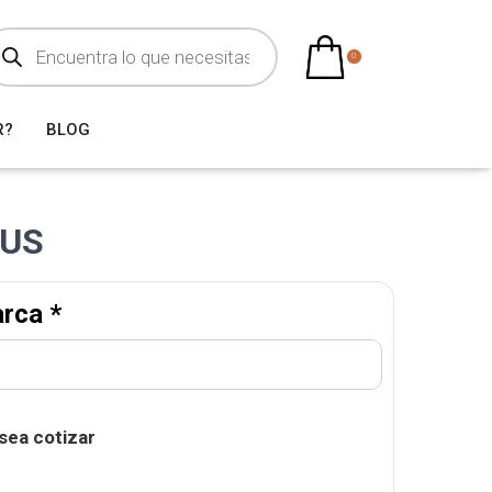
0
R?
BLOG
US
arca
*
sea cotizar