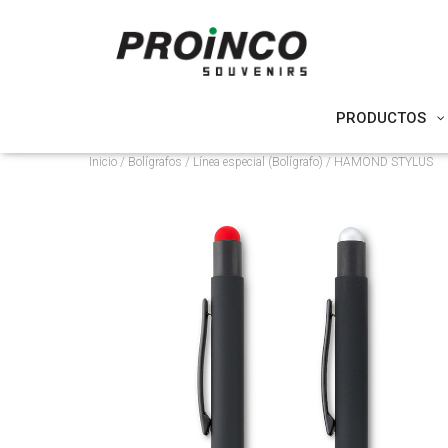
PRODUCTOS
Inicio
/
Bolígrafos
/
Línea especial (Bolígrafo)
/ HAMOND STYLUS