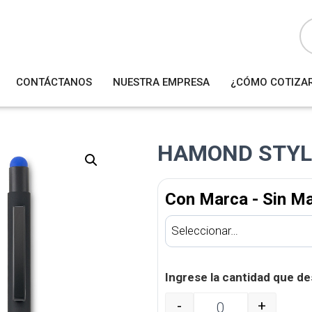
B
ú
s
q
u
e
d
a
CONTÁCTANOS
NUESTRA EMPRESA
¿CÓMO COTIZA
d
e
p
r
o
d
u
HAMOND STYL
c
t
o
s
Con Marca - Sin M
Ingrese la cantidad que de
-
+