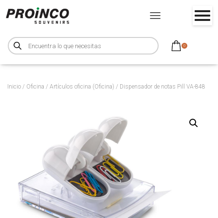
CAMBIAR MODO DE NA
B
ú
0
s
q
u
e
d
a
d
Inicio
/
Oficina
/
Artículos oficina (Oficina)
/ Dispensador de notas Pill VA-848
e
p
r
o
d
u
c
t
o
s