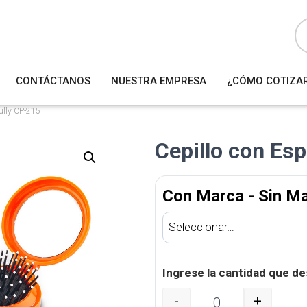
B
ú
s
q
u
e
d
a
CONTÁCTANOS
NUESTRA EMPRESA
¿CÓMO COTIZA
d
e
p
r
ully CP-215
o
d
u
Cepillo con Es
c
t
o
s
Con Marca - Sin M
Ingrese la cantidad que de
-
+