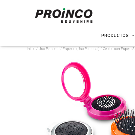
PRODUCTOS
Inicio
/
Uso Personal
/
Espejos (Uso Personal)
/ Cepillo con Espejo S