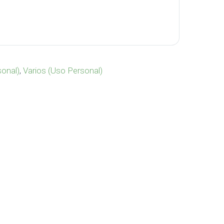
P-215 cantidad
onal)
,
Varios (Uso Personal)