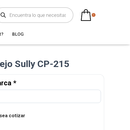
0
R?
BLOG
pejo Sully CP-215
arca
*
sea cotizar