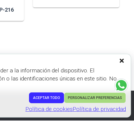
CP-216
r a la información del dispositivo. El
 las identificaciones únicas en este sitio. No
ACEPTAR TODO
PERSONALIZAR PREFERENCIAS
Hestia | Desarrollado por
ThemeIsle
Política de cookies
Política de privacidad