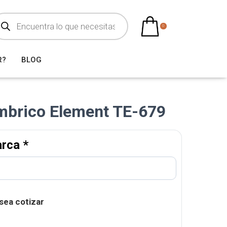
0
R?
BLOG
mbrico Element TE-679
arca
*
sea cotizar