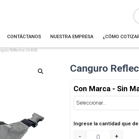
B
ú
s
q
u
e
d
a
CONTÁCTANOS
NUESTRA EMPRESA
¿CÓMO COTIZA
d
e
p
r
guro Reflective VA-858
o
d
u
Canguro Reflec
c
t
o
s
Con Marca - Sin M
Ingrese la cantidad que de
-
+