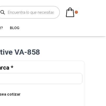
0
R?
BLOG
tive VA-858
arca
*
sea cotizar