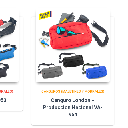
RRALES)
CANGUROS (MALETINES Y MORRALES)
953
Canguro London –
Produccion Nacional VA-
954