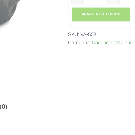
Canguro Reflective VA-85
AÑADIR A COTIZACIÓN
SKU:
VA-858
Categoría:
Canguros (Maletine
(0)