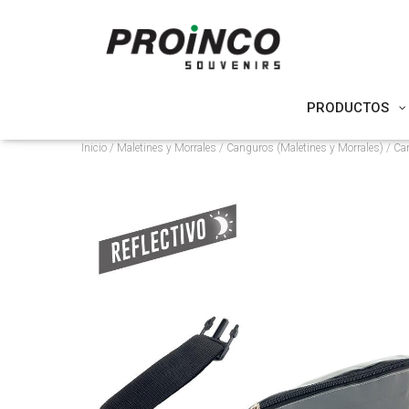
PRODUCTOS
Inicio
/
Maletines y Morrales
/
Canguros (Maletines y Morrales)
/ Can