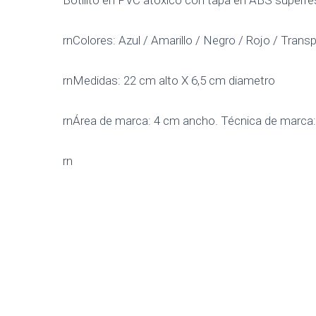
Botilito en PVC atóxico con tapa en ABS superre
rnColores: Azul / Amarillo / Negro / Rojo / Trans
rnMedidas: 22 cm alto X 6,5 cm diametro
rnÁrea de marca: 4 cm ancho. Técnica de marca
rn