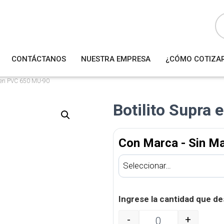
B
ú
s
q
u
e
d
a
CONTÁCTANOS
NUESTRA EMPRESA
¿CÓMO COTIZA
d
e
p
r
a en PVC 650 MU-90
o
d
u
Botilito Supra
c
t
o
s
Con Marca - Sin M
Ingrese la cantidad que de
-
+