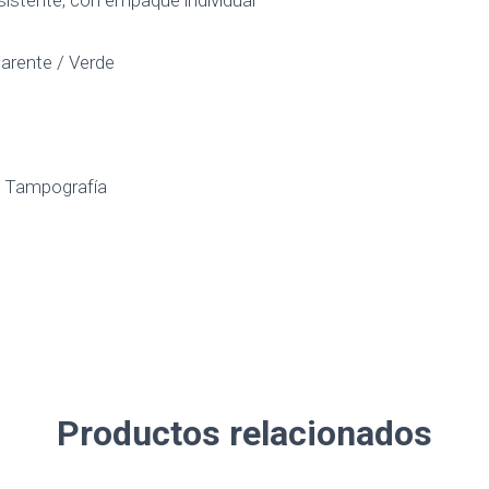
sistente, con empaque individual
parente / Verde
: Tampografía
Productos relacionados