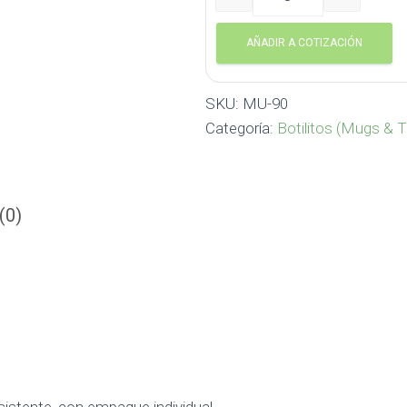
Botilito Supra en PVC 650
AÑADIR A COTIZACIÓN
SKU:
MU-90
Categoría:
Botilitos (Mugs & 
(0)