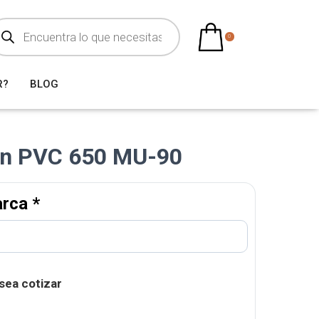
0
R?
BLOG
 en PVC 650 MU-90
arca
*
sea cotizar