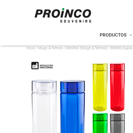
PRODUCTOS
Inicio
/
Mugs & Termos
/
Botilitos (Mugs & Termos)
/ Botilito Supr