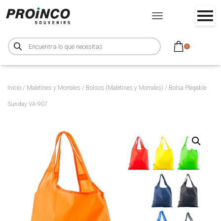
CAMBIAR MODO DE NA
B
ú
0
s
q
u
e
d
a
d
Inicio
/
Maletines y Morrales
/
Bolsos (Maletines y Morrales)
/ Bolsa Plegable
e
p
Sunday VA-907
r
o
d
u
c
t
o
s