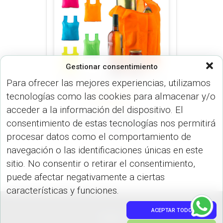
Gestionar consentimiento
Para ofrecer las mejores experiencias, utilizamos
tecnologías como las cookies para almacenar y/o
BOLSOS (MALETINES Y
MORRALES)
acceder a la información del dispositivo. El
Bolsa Plegable Neón
consentimiento de estas tecnologías nos permitirá
Emma VA-762
procesar datos como el comportamiento de
navegación o las identificaciones únicas en este
sitio. No consentir o retirar el consentimiento,
puede afectar negativamente a ciertas
características y funciones.
ACEPTAR TODO
PEDIDOS