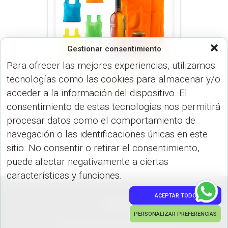
Gestionar consentimiento
Para ofrecer las mejores experiencias, utilizamos
tecnologías como las cookies para almacenar y/o
BOLSOS (MALETINES Y
MORRALES)
acceder a la información del dispositivo. El
Bolsa Plegable Neón
consentimiento de estas tecnologías nos permitirá
Emma VA-762
procesar datos como el comportamiento de
navegación o las identificaciones únicas en este
sitio. No consentir o retirar el consentimiento,
puede afectar negativamente a ciertas
características y funciones.
ACEPTAR TODO
PEDIDOS
PERSONALIZAR PREFERENCIAS
Hestia | Desarrollado por
ThemeIsle