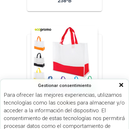
258-B
Gestionar consentimiento
Para ofrecer las mejores experiencias, utilizamos
tecnologías como las cookies para almacenar y/o
BOLSOS (MALETINES Y
MORRALES)
acceder a la información del dispositivo. El
Bolsa en Cambrel
consentimiento de estas tecnologías nos permitirá
Nevada VA-651
procesar datos como el comportamiento de