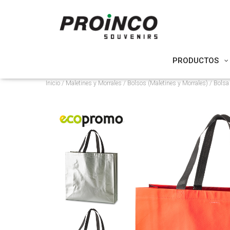
PRODUCTOS
Inicio
/
Maletines y Morrales
/
Bolsos (Maletines y Morrales)
/ Bolsa