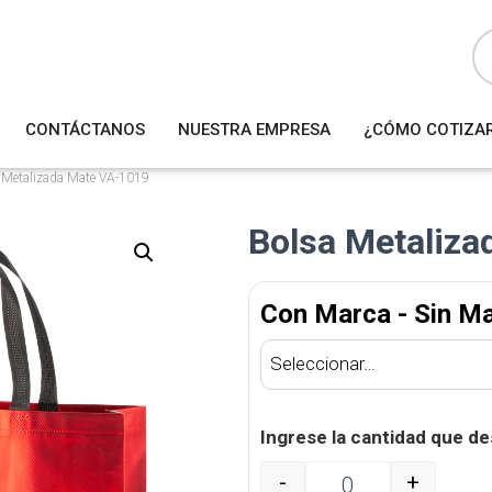
B
ú
s
q
u
e
d
a
CONTÁCTANOS
NUESTRA EMPRESA
¿CÓMO COTIZA
d
e
p
r
 Metalizada Mate VA-1019
o
d
u
Bolsa Metaliz
c
t
o
s
Con Marca - Sin M
Ingrese la cantidad que de
-
+