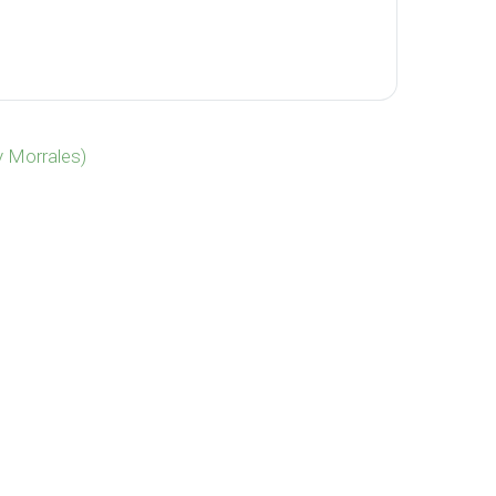
-1019 cantidad
y Morrales)