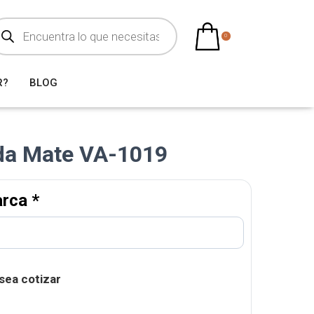
0
R?
BLOG
ada Mate VA-1019
arca
*
sea cotizar