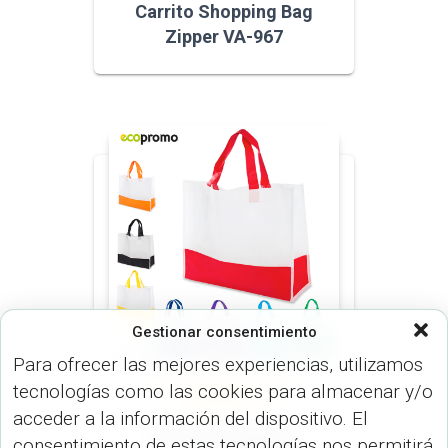
Carrito Shopping Bag
Zipper VA-967
Gestionar consentimiento
Para ofrecer las mejores experiencias, utilizamos
tecnologías como las cookies para almacenar y/o
BOLSOS (MALETINES Y
MORRALES)
acceder a la información del dispositivo. El
Bolsa en Cambrel
consentimiento de estas tecnologías nos permitirá