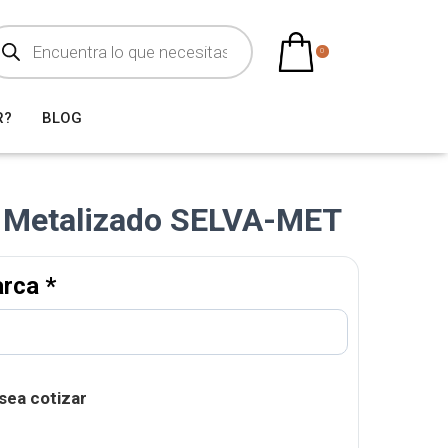
0
R?
BLOG
a Metalizado SELVA-MET
arca
*
sea cotizar