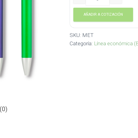
Bolígrafo Selva Metalizad
AÑADIR A COTIZACIÓN
SKU:
MET
Categoría:
Línea económica (B
(0)