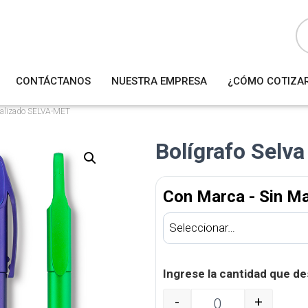
B
ú
s
q
u
e
d
a
CONTÁCTANOS
NUESTRA EMPRESA
¿CÓMO COTIZA
d
e
p
r
etalizado SELVA-MET
o
d
u
Bolígrafo Selv
c
t
o
s
Con Marca - Sin M
Ingrese la cantidad que de
-
+