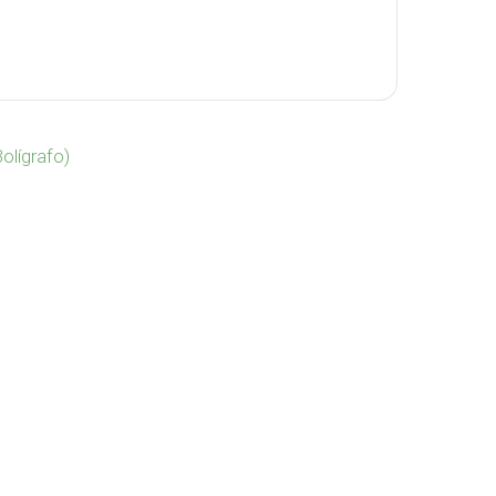
o SELVA-MET cantidad
olígrafo)