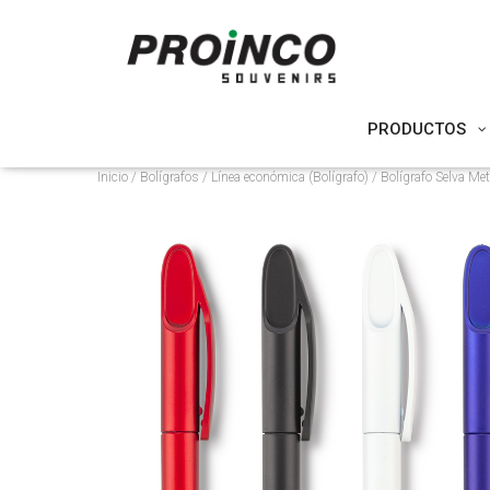
PRODUCTOS
Inicio
/
Bolígrafos
/
Línea económica (Bolígrafo)
/ Bolígrafo Selva M