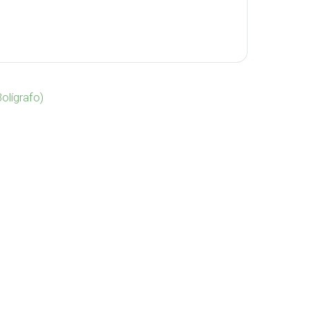
ntidad
olígrafo)