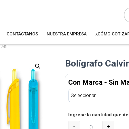
B
ú
s
q
u
e
d
a
CONTÁCTANOS
NUESTRA EMPRESA
¿CÓMO COTIZA
d
e
p
r
ALVIN
o
d
u
Bolígrafo Calv
c
t
o
s
Con Marca - Sin M
Ingrese la cantidad que de
-
+