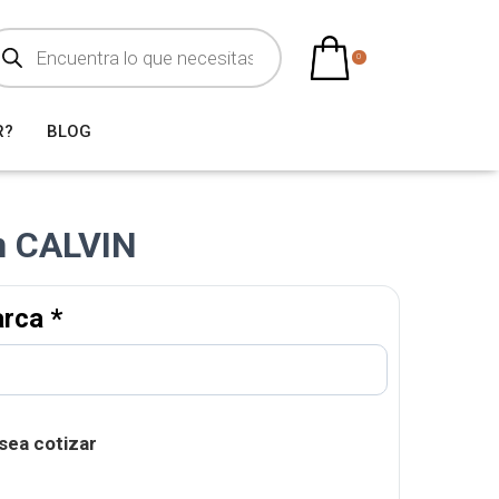
0
R?
BLOG
in CALVIN
arca
*
sea cotizar