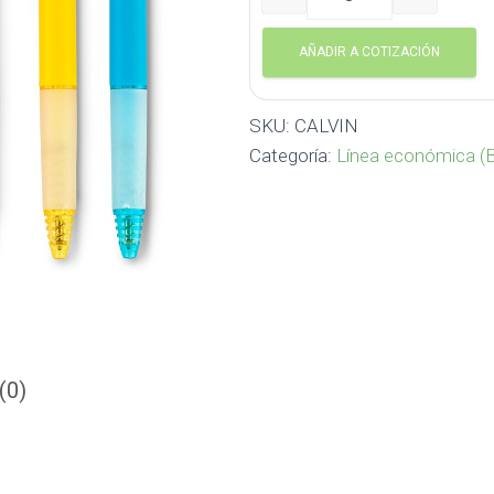
Bolígrafo Calvin CALVIN ca
AÑADIR A COTIZACIÓN
SKU:
CALVIN
Categoría:
Línea económica (B
(0)