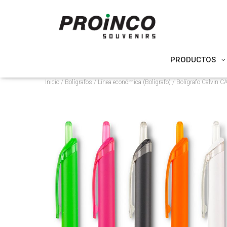
PRODUCTOS
Inicio
/
Bolígrafos
/
Línea económica (Bolígrafo)
/ Bolígrafo Calvin C