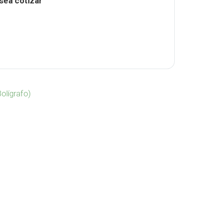
sea cotizar
Eco BENN-B-E cantidad
olígrafo)