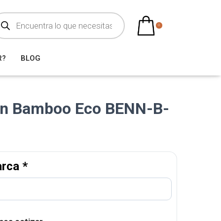
0
R?
BLOG
nin Bamboo Eco BENN-B-
arca
*