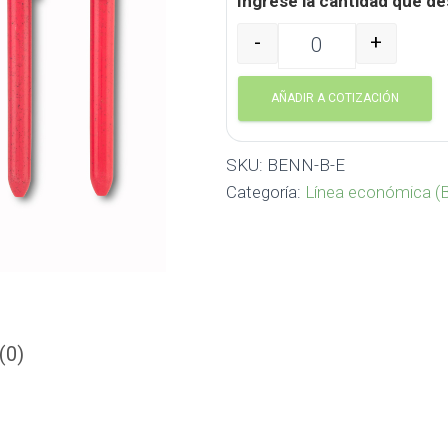
Ingrese la cantidad que de
-
+
Bolígrafo Bennin Bamboo 
AÑADIR A COTIZACIÓN
SKU:
BENN-B-E
Categoría:
Línea económica (B
(0)