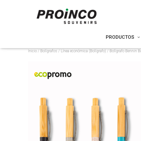
PRODUCTOS
Inicio
/
Bolígrafos
/
Línea económica (Bolígrafo)
/ Bolígrafo Bennin