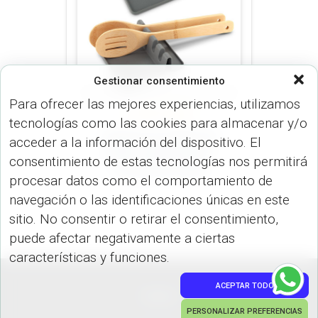
Gestionar consentimiento
Para ofrecer las mejores experiencias, utilizamos
COCINA (HOGAR)
tecnologías como las cookies para almacenar y/o
Soporte en Silicona
acceder a la información del dispositivo. El
para Cucharas de
consentimiento de estas tecnologías nos permitirá
Cocina HO-365
procesar datos como el comportamiento de
navegación o las identificaciones únicas en este
sitio. No consentir o retirar el consentimiento,
puede afectar negativamente a ciertas
características y funciones.
ACEPTAR TODO
PEDIDOS
PERSONALIZAR PREFERENCIAS