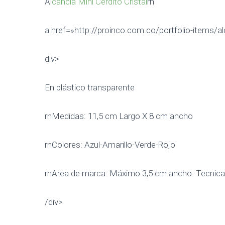
A
lcancia Mini Cerdito Cristal
rn
a href=»http://proinco.com.co/portfolio-items/al
div>
En plástico transparente
rnMedidas: 11,5 cm Largo X 8 cm ancho
rnColores: Azul-Amarillo-Verde-Rojo
rnArea de marca: Máximo 3,5 cm ancho. Tecnic
/div>