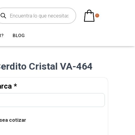
0
R?
BLOG
erdito Cristal VA-464
arca
*
sea cotizar