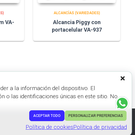
S)
ALCANCÍAS (VARIEDADES)
cm VA-
Alcancia Piggy con
portacelular VA-937
r a la información del dispositivo. El
 las identificaciones únicas en este sitio. No
ACEPTAR TODO
PERSONALIZAR PREFERENCIAS
Hestia | Desarrollado por
ThemeIsle
Política de cookies
Política de privacidad