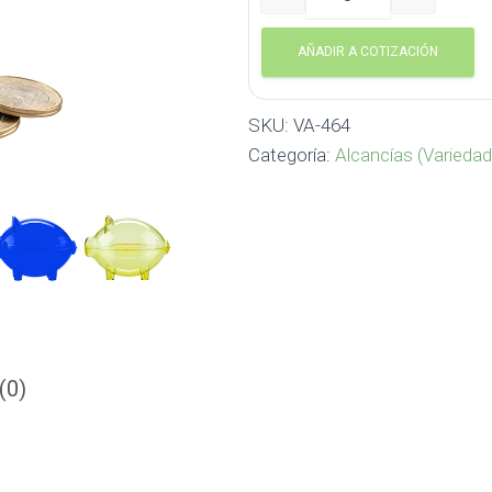
Alcancia Mini Cerdito Cris
AÑADIR A COTIZACIÓN
SKU:
VA-464
Categoría:
Alcancías (Varieda
(0)