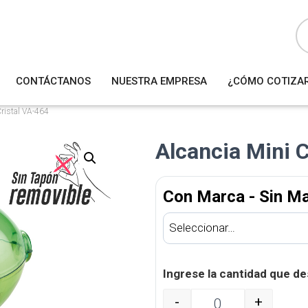
B
ú
s
q
u
e
d
a
CONTÁCTANOS
NUESTRA EMPRESA
¿CÓMO COTIZA
d
e
p
r
Cristal VA-464
o
d
u
Alcancia Mini C
c
t
o
s
Con Marca - Sin M
Ingrese la cantidad que de
-
+