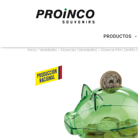
PRODUCTOS
Inicio
/
Variedades
/
Alcancías (Variedades)
/ Alcancia Mini Cerdito 