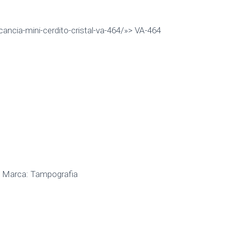
cancia-mini-cerdito-cristal-va-464/»> VA-464
a Marca: Tampografia