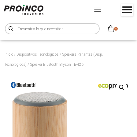
CAMBIAR MODO DE NA
B
ú
0
s
q
u
e
d
a
d
Inicio
/
Dispositivos Tecnológicos
/
Speakers Parlantes (Disp.
e
p
Tecnológicos)
/ Speaker Bluetooth Bryson TE-426
r
o
d
u
c
t
o
s