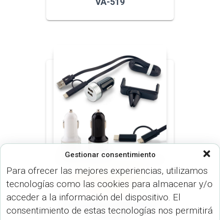
VA-519
Gestionar consentimiento
Para ofrecer las mejores experiencias, utilizamos
PORTA CELULARES (DISP.
tecnologías como las cookies para almacenar y/o
TECNOLÓGICOS)
VARIOS (DISP.
TECNOLÓGICOS)
acceder a la información del dispositivo. El
Set de carro Universal II
consentimiento de estas tecnologías nos permitirá
TE-163-1