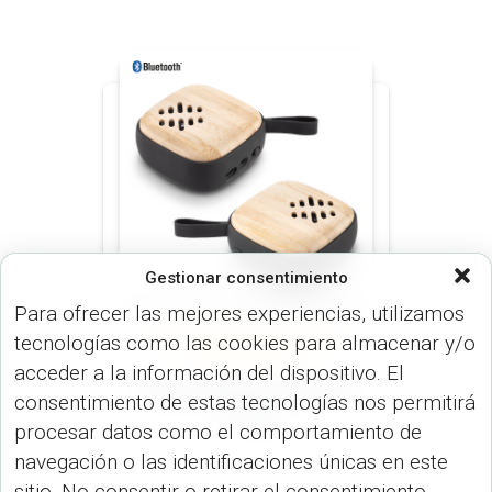
Gestionar consentimiento
Para ofrecer las mejores experiencias, utilizamos
tecnologías como las cookies para almacenar y/o
SPEAKERS PARLANTES (DISP.
TECNOLÓGICOS)
acceder a la información del dispositivo. El
Speaker Bluetooth Onyx
consentimiento de estas tecnologías nos permitirá
TE-492
procesar datos como el comportamiento de
navegación o las identificaciones únicas en este
sitio. No consentir o retirar el consentimiento,