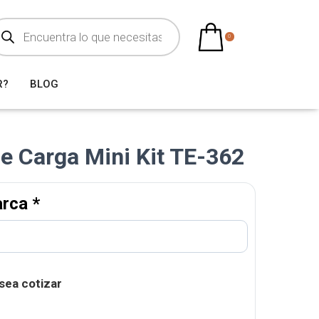
0
R?
BLOG
de Carga Mini Kit TE-362
arca
*
sea cotizar