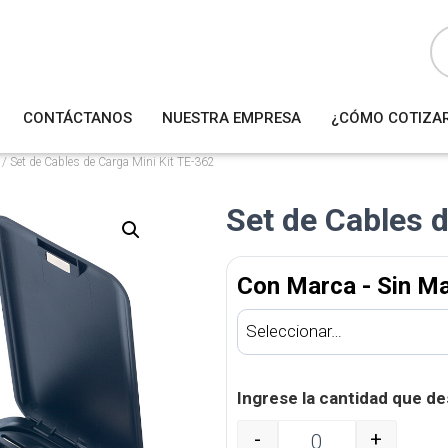
B
ú
s
q
u
e
d
a
CONTÁCTANOS
NUESTRA EMPRESA
¿CÓMO COTIZA
d
e
p
r
/ Set de Cables de Carga Mini Kit TE-362
o
d
u
Set de Cables 
c
t
o
s
Con Marca - Sin M
Ingrese la cantidad que de
-
+