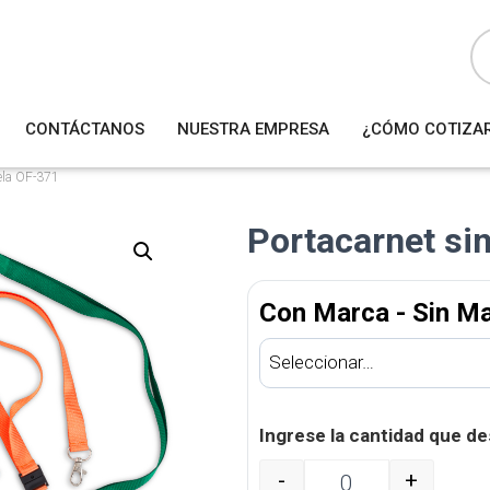
B
ú
s
q
u
e
d
a
CONTÁCTANOS
NUESTRA EMPRESA
¿CÓMO COTIZA
d
e
p
r
ela OF-371
o
d
u
Portacarnet si
c
t
o
s
Con Marca - Sin M
Ingrese la cantidad que de
-
+