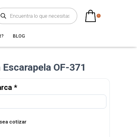
0
R?
BLOG
n Escarapela OF-371
arca
*
sea cotizar