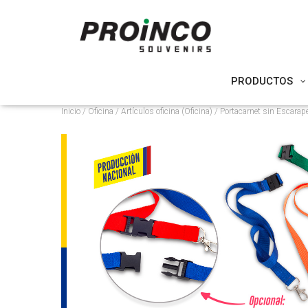
PRODUCTOS
Inicio
/
Oficina
/
Artículos oficina (Oficina)
/ Portacarnet sin Escarap