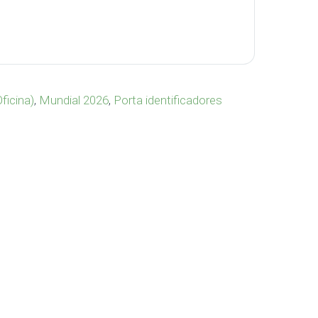
a OF-371 cantidad
Oficina)
,
Mundial 2026
,
Porta identificadores