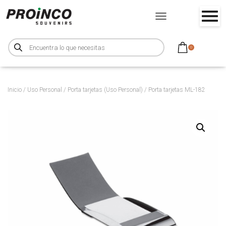
CAMBIAR MODO DE NA
B
ú
0
s
q
u
e
d
a
d
Inicio
/
Uso Personal
/
Porta tarjetas (Uso Personal)
/ Porta tarjetas ML-182
e
p
r
o
d
u
c
t
o
s