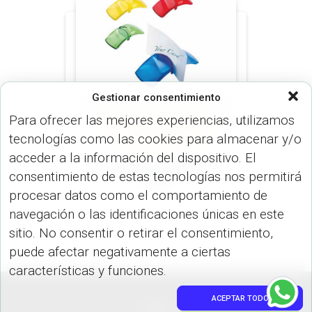
Gestionar consentimiento
Para ofrecer las mejores experiencias, utilizamos
PORTA TARJETAS (OFICINA)
tecnologías como las cookies para almacenar y/o
PORTA TARJETAS (USO
PERSONAL)
acceder a la información del dispositivo. El
Portatarjetas ARC OF-
consentimiento de estas tecnologías nos permitirá
122
procesar datos como el comportamiento de
navegación o las identificaciones únicas en este
sitio. No consentir o retirar el consentimiento,
puede afectar negativamente a ciertas
características y funciones.
ACEPTAR TODO
PEDIDOS