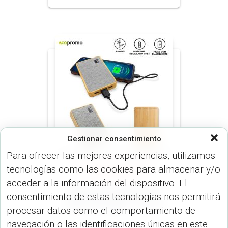
Gestionar consentimiento
Para ofrecer las mejores experiencias, utilizamos
tecnologías como las cookies para almacenar y/o
PILAS RECARGABLES (DISP.
TECNOLÓGICOS)
acceder a la información del dispositivo. El
Pila Recargable Kode
consentimiento de estas tecnologías nos permitirá
5000 mAh Rpet. TE-678
procesar datos como el comportamiento de
navegación o las identificaciones únicas en este