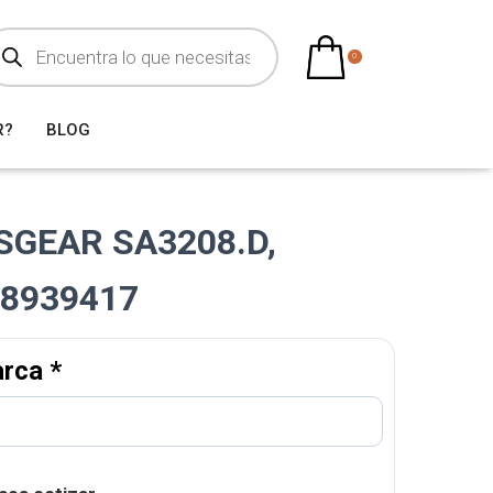
0
R?
BLOG
GEAR SA3208.D,
08939417
arca
*