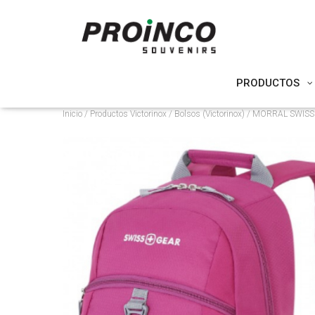
PRODUCTOS
Inicio
/
Productos Victorinox
/
Bolsos (Victorinox)
/ MORRAL SWISSG