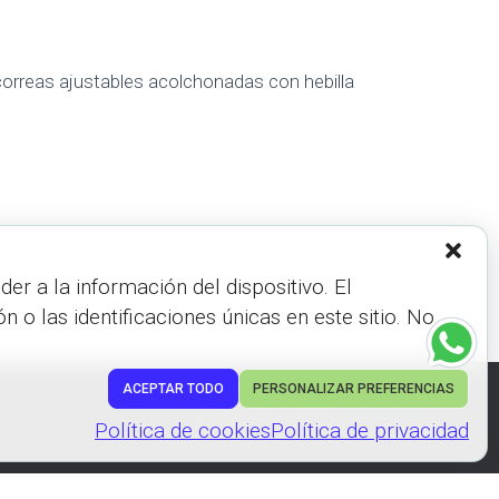
 correas ajustables acolchonadas con hebilla
r a la información del dispositivo. El
 las identificaciones únicas en este sitio. No
ACEPTAR TODO
PERSONALIZAR PREFERENCIAS
Hestia | Desarrollado por
ThemeIsle
Política de cookies
Política de privacidad