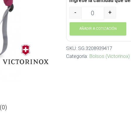
Ingrese la cantidad que de
-
+
MORRAL SWISSGEAR SA320
AÑADIR A COTIZACIÓN
SKU:
SG.3208939417
Categoría:
Bolsos (Victorinox)
(0)