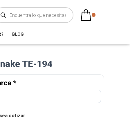
0
R?
BLOG
nake TE-194
arca
*
sea cotizar