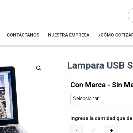
B
ú
s
q
u
e
d
a
CONTÁCTANOS
NUESTRA EMPRESA
¿CÓMO COTIZA
d
e
p
r
o
d
u
Lampara USB S
c
t
o
s
Con Marca - Sin M
Ingrese la cantidad que de
-
+