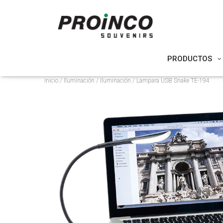
PRODUCTOS
Inicio
/
Iluminación
/
Iluminación
/ Lampara USB Snake TE-194