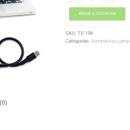
Lampara USB Snake TE-19
AÑADIR A COTIZACIÓN
SKU:
TE-194
Categorías:
Iluminación
,
Lámpa
(0)