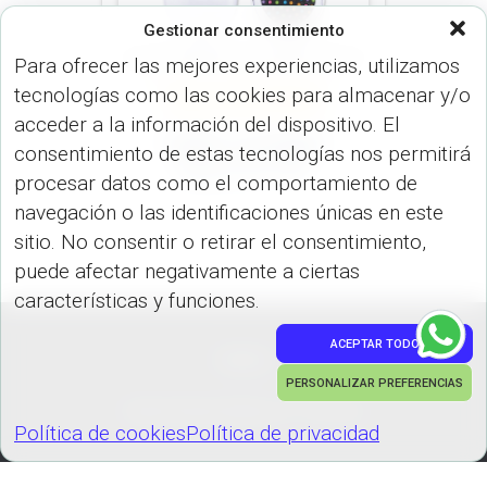
Gestionar consentimiento
Para ofrecer las mejores experiencias, utilizamos
tecnologías como las cookies para almacenar y/o
ESPEJOS (USO PERSONAL)
VARIOS (USO PERSONAL)
acceder a la información del dispositivo. El
Cepillo con Espejo
consentimiento de estas tecnologías nos permitirá
Kolors CP-187
procesar datos como el comportamiento de
navegación o las identificaciones únicas en este
sitio. No consentir o retirar el consentimiento,
puede afectar negativamente a ciertas
características y funciones.
ACEPTAR TODO
PEDIDOS
PERSONALIZAR PREFERENCIAS
Hestia | Desarrollado por
ThemeIsle
Política de cookies
Política de privacidad
Política de cookies
Política de privacidad