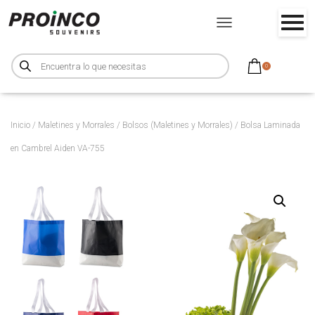
CAMBIAR MODO DE NA
B
ú
0
s
q
u
e
d
a
d
Inicio
/
Maletines y Morrales
/
Bolsos (Maletines y Morrales)
/ Bolsa Laminada
e
p
en Cambrel Aiden VA-755
r
o
d
u
c
t
o
s