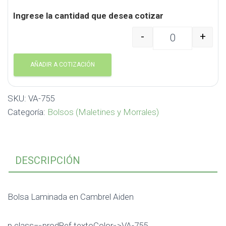
Ingrese la cantidad que desea cotizar
-
+
Bolsa Laminada en Cam
AÑADIR A COTIZACIÓN
SKU:
VA-755
Categoría:
Bolsos (Maletines y Morrales)
DESCRIPCIÓN
Bolsa Laminada en Cambrel Aiden
p class=»prodRef textoColor»>VA-755