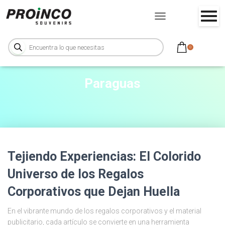
CAMBIAR
MODO
B
DE
ú
0
NAVEGACIÓN
s
q
u
e
d
Paraguas
a
d
e
p
r
o
d
u
c
t
o
s
Tejiendo Experiencias: El Colorido
Universo de los Regalos
Corporativos que Dejan Huella
En el vibrante mundo de los regalos corporativos y el material
publicitario, cada artículo se convierte en una herramienta