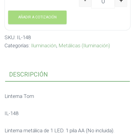
-
+
Linterna Tom IL-148 ca
AÑADIR A COTIZACIÓN
SKU:
IL-148
Categorías:
Iluminación
,
Metálicas (Iluminación)
DESCRIPCIÓN
Linterna Tom
IL-148
Linterna metálica de 1 LED. 1 pila AA (No incluida).