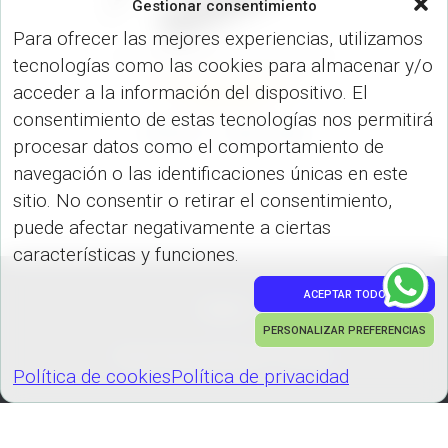
Gestionar consentimiento
Para ofrecer las mejores experiencias, utilizamos
tecnologías como las cookies para almacenar y/o
ILUMINACIÓN
VARIEDADES
acceder a la información del dispositivo. El
(VARIEDADES)
consentimiento de estas tecnologías nos permitirá
PITO 5 – 1 VA-1169
procesar datos como el comportamiento de
navegación o las identificaciones únicas en este
sitio. No consentir o retirar el consentimiento,
puede afectar negativamente a ciertas
características y funciones.
ACEPTAR TODO
PEDIDOS
PERSONALIZAR PREFERENCIAS
Hestia | Desarrollado por
ThemeIsle
Política de cookies
Política de privacidad
Política de cookies
Política de privacidad
GESTIONAR COOKIES