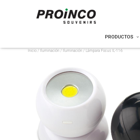
PRODUCTOS
Inicio
/
Iluminación
/
Iluminación
/ Lámpara Focus IL-116