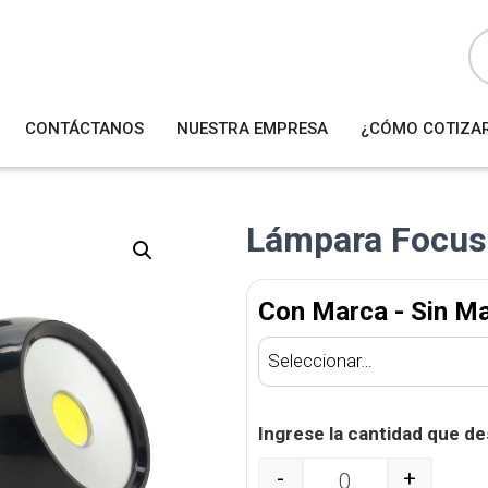
B
ú
s
q
u
e
d
a
CONTÁCTANOS
NUESTRA EMPRESA
¿CÓMO COTIZA
d
e
p
r
o
d
u
Lámpara Focus
c
t
o
s
Con Marca - Sin M
Ingrese la cantidad que de
-
+