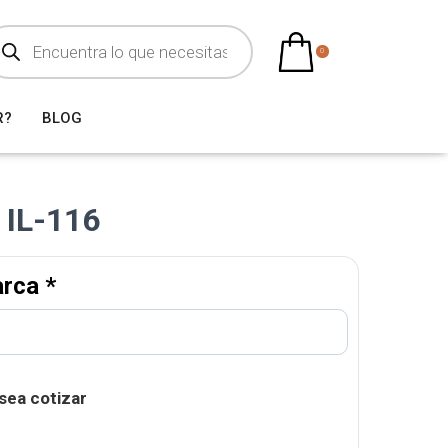
0
R?
BLOG
 IL-116
arca
*
sea cotizar